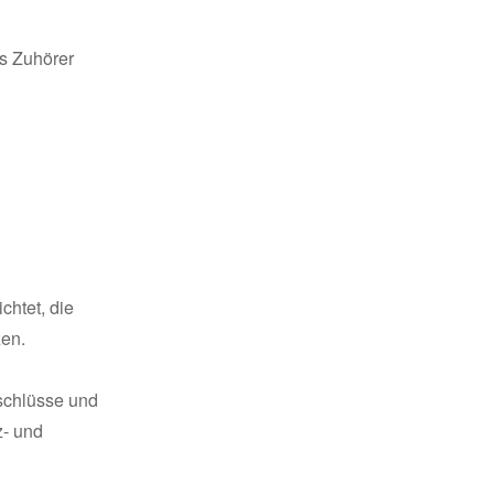
s Zuhörer
chtet, die
zen.
eschlüsse und
z- und