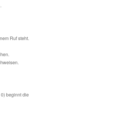
.
enem Ruf steht.
chen.
chweisen.
0) beginnt die