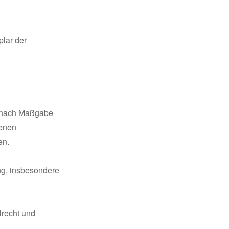
plar der
s nach Maßgabe
fenen
en.
ung, insbesondere
lrecht und