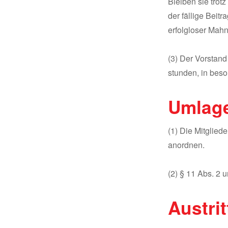
Bleiben sie trot
der fällige Bei
erfolgloser Mah
(3) Der Vorstand
stunden, in beso
Umlag
(1) Die Mitglie
anordnen.
(2) § 11 Abs. 2 
Austrit