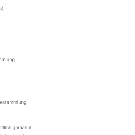
5).
ammlung
erversammlung
iftlich gemahnt.