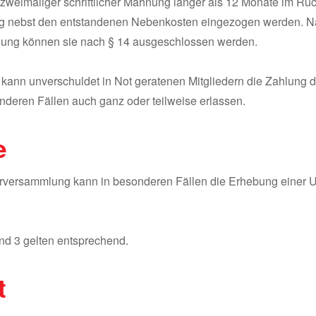
z zweimaliger schriftlicher Mahnung länger als 12 Monate im Rü
trag nebst den entstandenen Nebenkosten eingezogen werden. 
nung können sie nach § 14 ausgeschlossen werden.
 kann unverschuldet in Not geratenen Mitgliedern die Zahlung d
nderen Fällen auch ganz oder teilweise erlassen.
e
derversammlung kann in besonderen Fällen die Erhebung einer
und 3 gelten entsprechend.
t